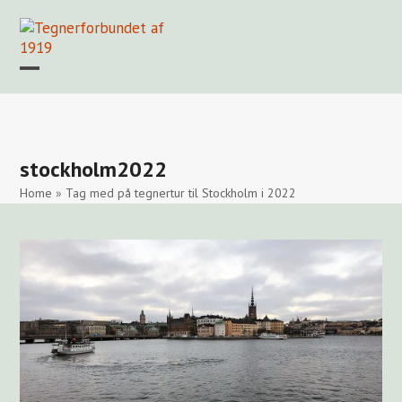
Skip
to
content
Open
Close
mobile
mobile
Forside
Find en tegner
Foreningen
Arkiv
LOGIN
menu
menu
stockholm2022
Home
»
Tag med på tegnertur til Stockholm i 2022