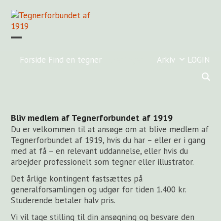
Skip
to
content
Open
Close
mobile
mobile
Forside
Find en tegner
Foreningen
Arkiv
LOGIN
menu
menu
Bliv medlem af Tegnerforbundet af 1919
Du er velkommen til at ansøge om at blive medlem af
Tegnerforbundet af 1919, hvis du har – eller er i gang
med at få – en relevant uddannelse, eller hvis du
arbejder professionelt som tegner eller illustrator.
Det årlige kontingent fastsættes på
generalforsamlingen og udgør for tiden 1.400 kr.
Studerende betaler halv pris.
Vi vil tage stilling til din ansøgning og besvare den