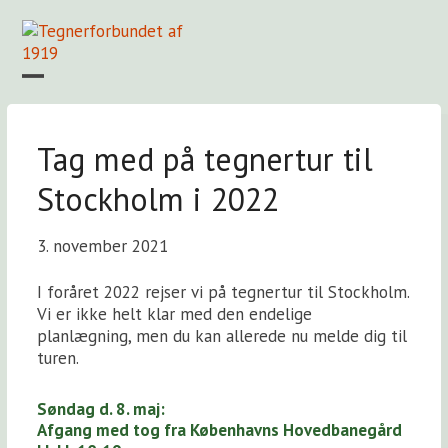
Skip
to
content
Open
Close
mobile
mobile
Forside
Find en tegner
Foreningen
Arkiv
LOGIN
menu
menu
Tag med på tegnertur til
Stockholm i 2022
3. november 2021
I foråret 2022 rejser vi på tegnertur til Stockholm.
Vi er ikke helt klar med den endelige
planlægning, men du kan allerede nu melde dig til
turen.
Søndag d. 8. maj:
Afgang med tog fra Københavns Hovedbanegård