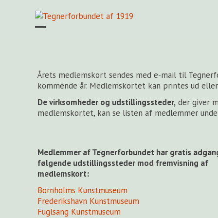
Skip
to
content
Open
Close
mobile
mobile
menu
menu
Årets medlemskort sendes med e-mail til Tegnerf
kommende år. Medlemskortet kan printes ud elle
De virksomheder og udstillingssteder,
der giver m
medlemskortet, kan se listen af medlemmer und
Medlemmer af Tegnerforbundet har gratis adgang
følgende udstillingssteder mod fremvisning af
medlemskort:
Bornholms Kunstmuseum
Frederikshavn Kunstmuseum
Fuglsang Kunstmuseum