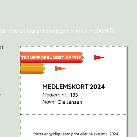
ide
Find en tegner
Foreningen
Arkiv
LOGIN
et
f