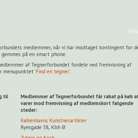
Fors
orbundets medlemmer, når vi har modtaget kontingent for d
r gemmes på en smart phone.
edlemmer af Tegnerforbundet fordele ved fremvisning af
er menupunktet
‘Find en tegner’
.
 til
Medlemmer af Tegnerforbundet får rabat på køb a
varer mod fremvisning af medlemskort følgende
steder:
Københavns Kunstnerartikler
Ryesgade 58, Kbh Ø
Tutein og Koch