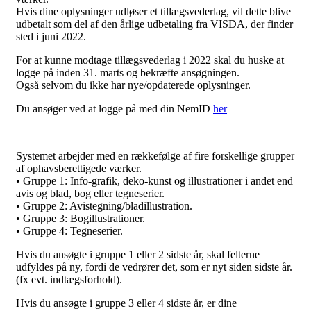
Hvis dine oplysninger udløser et tillægsvederlag, vil dette blive
udbetalt som del af den årlige udbetaling fra VISDA, der finder
sted i juni 2022.
For at kunne modtage tillægsvederlag i 2022 skal du huske at
logge på inden 31. marts og bekræfte ansøgningen.
Også selvom du ikke har nye/opdaterede oplysninger.
Du ansøger ved at logge på med din NemID
her
Systemet arbejder med en rækkefølge af fire forskellige grupper
af ophavsberettigede værker.
• Gruppe 1: Info-grafik, deko-kunst og illustrationer i andet end
avis og blad, bog eller tegneserier.
• Gruppe 2: Avistegning/bladillustration.
• Gruppe 3: Bogillustrationer.
• Gruppe 4: Tegneserier.
Hvis du ansøgte i gruppe 1 eller 2 sidste år, skal felterne
udfyldes på ny, fordi de vedrører det, som er nyt siden sidste år.
(fx evt. indtægsforhold).
Hvis du ansøgte i gruppe 3 eller 4 sidste år, er dine