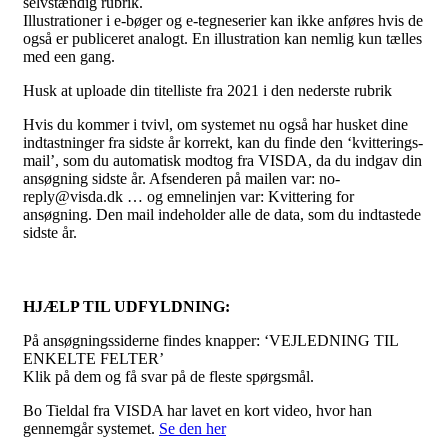
selvstændig rubrik.
Illustrationer i e-bøger og e-tegneserier kan ikke anføres hvis de
også er publiceret analogt. En illustration kan nemlig kun tælles
med een gang.
Husk at uploade din titelliste fra 2021 i den nederste rubrik
Hvis du kommer i tvivl, om systemet nu også har husket dine
indtastninger fra sidste år korrekt, kan du finde den ‘kvitterings-
mail’, som du automatisk modtog fra VISDA, da du indgav din
ansøgning sidste år. Afsenderen på mailen var: no-
reply@visda.dk … og emnelinjen var: Kvittering for
ansøgning. Den mail indeholder alle de data, som du indtastede
sidste år.
HJÆLP TIL UDFYLDNING:
På ansøgningssiderne findes knapper: ‘VEJLEDNING TIL
ENKELTE FELTER’
Klik på dem og få svar på de fleste spørgsmål.
Bo Tieldal fra VISDA har lavet en kort video, hvor han
gennemgår systemet.
Se den her