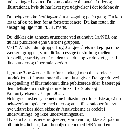
indtastninger bevaret. Du kan opdatere dit antal af titler og
illustrationer, hvis du har lavet nye udgivelser i det forløbne år.
Du behøver ikke færdiggøre din ansøgning på én gang. Du kan
logge af og på igen for at fortsætte senere. Du kan rette i din
ansøgning lige indtil d. 31. marts.
Du klikker dig gennem grupperne ved at angive JA/NEJ, om
du har publiceret egne værker i gruppen.
Ved “JA” skal du i gruppe 1 og 2 angive årets indtægt på dine
værker i gruppen, samt dit %-mæssige tidsforbrug mellem
forskellige værktyper. Desuden skal du angive de vigtigste af
dine kunder og tilhørende værker.
I gruppe 3 og 4 er det ikke årets indtægt men din samlede
produktion af illustrationer til dato, du angiver. Det gør du ved
en optælling af illustrationer i dine publicerede titler, baseret på
den titelliste du modtog i din e-boks t fra Slots- og
Kulturstyrelsen d. 7. april 2021.
Heldigvis husker systemet dine indtastninger fra sidste år, så du
behøver kun opdatere med titler og antal illustrationer fra evt.
nye udgivelser siden sidste år. Angivelserne er opdelt i
undervisnings- og ikke-undervisningstitler.
Hvis du har illustreret udgivelser, som (endnu) ikke står på din
biblioteks-titelliste, kan du opføre dem med ISBN nr. i en