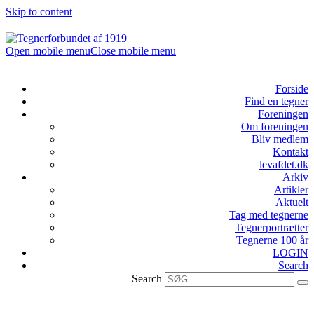
Skip to content
Open mobile menu
Close mobile menu
Forside
Find en tegner
Foreningen
Om foreningen
Bliv medlem
Kontakt
levafdet.dk
Arkiv
Artikler
Aktuelt
Tag med tegnerne
Tegnerportrætter
Tegnerne 100 år
LOGIN
Search
Search