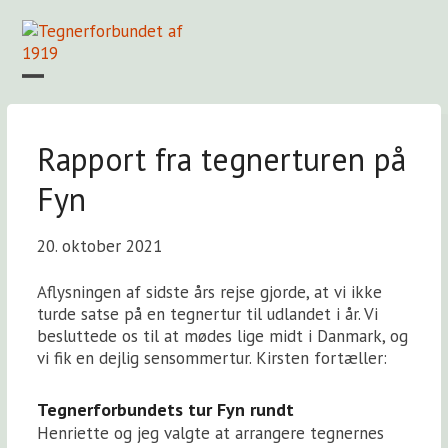
Skip
to
content
Open
Close
mobile
mobile
Forside
Find en tegner
Foreningen
Arkiv
LOGIN
menu
menu
Rapport fra tegnerturen på
Fyn
20. oktober 2021
Aflysningen af sidste års rejse gjorde, at vi ikke
turde satse på en tegnertur til udlandet i år. Vi
besluttede os til at mødes lige midt i Danmark, og
vi fik en dejlig sensommertur. Kirsten fortæller:
Tegnerforbundets tur Fyn rundt
Henriette og jeg valgte at arrangere tegnernes