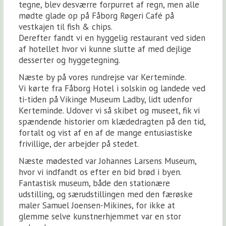
tegne, blev desværre forpurret af regn, men alle
mødte glade op på Fåborg Røgeri Café på
vestkajen til fish & chips.
Derefter fandt vi en hyggelig restaurant ved siden
af hotellet hvor vi kunne slutte af med dejlige
desserter og hyggetegning.
Næste by på vores rundrejse var Kerteminde.
Vi kørte fra Fåborg Hotel i solskin og landede ved
ti-tiden på Vikinge Museum Ladby, lidt udenfor
Kerteminde. Udover vi så skibet og museet, fik vi
spændende historier om klædedragten på den tid,
fortalt og vist af en af de mange entusiastiske
frivillige, der arbejder på stedet.
Næste mødested var Johannes Larsens Museum,
hvor vi indfandt os efter en bid brød i byen.
Fantastisk museum, både den stationære
udstilling, og særudstillingen med den færøske
maler Samuel Joensen-Mikines, for ikke at
glemme selve kunstnerhjemmet var en stor