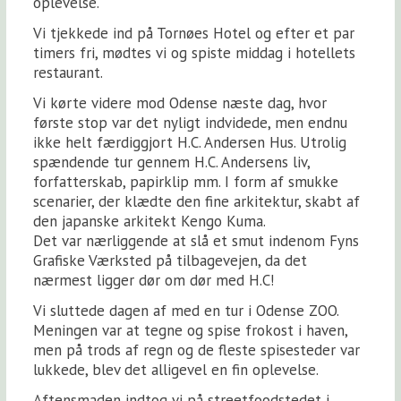
oplevelse.
Vi tjekkede ind på Tornøes Hotel og efter et par
timers fri, mødtes vi og spiste middag i hotellets
restaurant.
Vi kørte videre mod Odense næste dag, hvor
første stop var det nyligt indvidede, men endnu
ikke helt færdiggjort H.C. Andersen Hus. Utrolig
spændende tur gennem H.C. Andersens liv,
forfatterskab, papirklip mm. I form af smukke
scenarier, der klædte den fine arkitektur, skabt af
den japanske arkitekt Kengo Kuma.
Det var nærliggende at slå et smut indenom Fyns
Grafiske Værksted på tilbagevejen, da det
nærmest ligger dør om dør med H.C!
Vi sluttede dagen af med en tur i Odense ZOO.
Meningen var at tegne og spise frokost i haven,
men på trods af regn og de fleste spisesteder var
lukkede, blev det alligevel en fin oplevelse.
Aftensmaden indtog vi på streetfoodstedet i