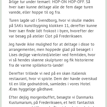
årlige tur under temaet: HOP-ON HOP-OFF. Så
hver især kunne deltage alle de fem dage turen
varede, eller hoppe til og fra.
Turen lagde ud i Svendborg, hvor vi skulle mødes
på SAKs kunstbygning klokken 11, derefter kunne
hver især finde lidt frokost i byen, hvorefter der
var besøg på atelier Clot på Frederiksøen.
Jeg havde ikke mulighed for at deltage i disse to
arrangementer, men hoppede glad på besøget i
Lises dejlige værksted/atelier ved femtiden, hvor
vi så hendes skønne skulpturer og fik historierne
fra de varme spillekorts-lande!
Derefter trillede vi ned på en skøn italiensk
restaurant, hvor vi spiste. Dem der havde overskud
til en lille godnatdrink, samledes i vores Hotel
Ærøs hyggelige gårdhave.
Efter dejlig morgenbuffet, besøgte vi Danmarks
Kustumarium, på Frederiksøen, et helt fantastisk