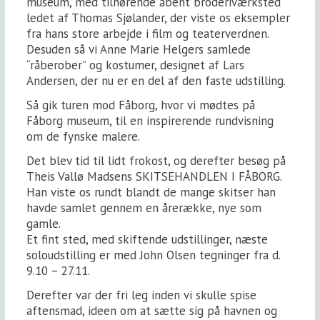
museum, med tilhørende åbent broderiværksted
ledet af Thomas Sjølander, der viste os eksempler
fra hans store arbejde i film og teaterverdnen.
Desuden så vi Anne Marie Helgers samlede
“råberober” og kostumer, designet af Lars
Andersen, der nu er en del af den faste udstilling.
Så gik turen mod Fåborg, hvor vi mødtes på
Fåborg museum, til en inspirerende rundvisning
om de fynske malere.
Det blev tid til lidt frokost, og derefter besøg på
Theis Vallø Madsens SKITSEHANDLEN I FÅBORG.
Han viste os rundt blandt de mange skitser han
havde samlet gennem en årerække, nye som
gamle.
Et fint sted, med skiftende udstillinger, næste
soloudstilling er med John Olsen tegninger fra d.
9.10 – 27.11.
Derefter var der fri leg inden vi skulle spise
aftensmad, ideen om at sætte sig på havnen og