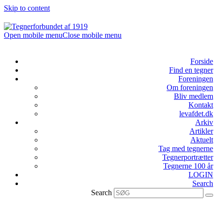
Skip to content
Open mobile menu
Close mobile menu
Forside
Find en tegner
Foreningen
Om foreningen
Bliv medlem
Kontakt
levafdet.dk
Arkiv
Artikler
Aktuelt
Tag med tegnerne
Tegnerportrætter
Tegnerne 100 år
LOGIN
Search
Search