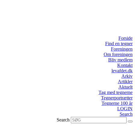
Forside
Find en tegner
Foreningen
Om foreningen
Bliv medlem
Kontakt
levafdet.dk
Arkiv
Artikler
Aktuelt
Tag med tegnerne
Tegnerportrætter
Tegnerne 100 år
LOGIN
Search
Search