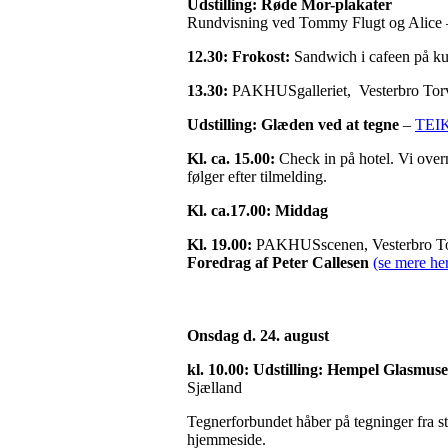
Udstilling: Røde Mor-plakater
Rundvisning ved Tommy Flugt og Alice 
12.30:
Frokost:
Sandwich i cafeen på k
13.30:
PAKHUSgalleriet, Vesterbro Tor
Udstilling: Glæden ved at tegne
–
TEIK
Kl. ca. 15.00:
Check in på hotel. Vi over
følger efter tilmelding.
Kl. ca.17.00:
Middag
Kl. 19.00:
PAKHUSscenen, Vesterbro To
Foredrag af Peter Callesen
(se mere he
Onsdag d. 24. august
kl. 10.00: Udstilling: Hempel Glasmu
Sjælland
Tegnerforbundet håber på tegninger fra st
hjemmeside.