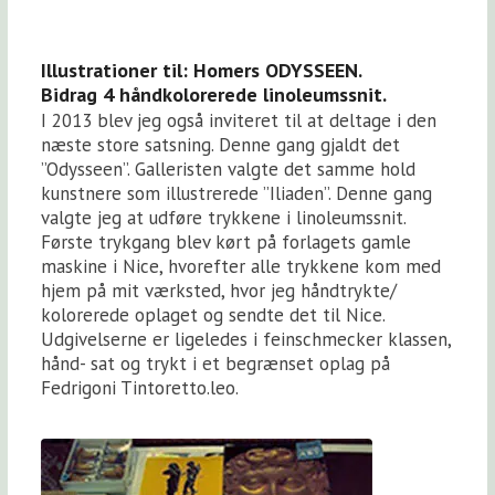
Illustrationer til: Homers ODYSSEEN.
Bidrag 4 håndkolorerede linoleumssnit.
I 2013 blev jeg også inviteret til at deltage i den
næste store satsning. Denne gang gjaldt det
”Odysseen”. Galleristen valgte det samme hold
kunstnere som illustrerede ”Iliaden”. Denne gang
valgte jeg at udføre trykkene i linoleumssnit.
Første trykgang blev kørt på forlagets gamle
maskine i Nice, hvorefter alle trykkene kom med
hjem på mit værksted, hvor jeg håndtrykte/
kolorerede oplaget og sendte det til Nice.
Udgivelserne er ligeledes i feinschmecker klassen,
hånd- sat og trykt i et begrænset oplag på
Fedrigoni Tintoretto.leo.