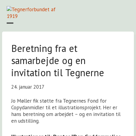
Skip
to
content
Open
Close
mobile
mobile
Forside
Find en tegner
Foreningen
Arkiv
LOGIN
menu
menu
Beretning fra et
samarbejde og en
invitation til Tegnerne
24. januar 2017
Jo Møller fik støtte fra Tegnernes Fond for
Copydanmidler til et illustrationsprojekt. Her er
hans beretning om arbejdet – og en invitation til
en udstilling.