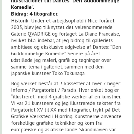
Illustrationer til: Dantes ”Den Guddommelige
Komedie”.
Bidrag: 4 litografier.
Historik: Under et arbejdsophold i Nice foråret
2003, blev jeg tilknyttet det velrenommerede
Galerie QVADRIGE og forlaget La Diane Francaise,
hvilket bl.a. indebar, at jeg bidrog til galleriets
ambitiøse og eksklusive udgivelse af Dantes: “Den
Guddommelige Komedie”. Senere på året
udstillede jeg maleri, grafik og tegninger over
samme tema i galleriet, sammen med den
japanske kunstner Toko Tokunaga.
Bog værket består af 3 kassetter af hver 7 bøger:
Inferno / Purgatoriet / Paradis. Hver enkel bog er
“illustreret” med 4 grafiske værker af én kunstner.
Vi var 21 kunstnere og jeg illustrerede tekster fra
Purgatoriet XV til XX med litografier, trykt på Det
Grafiske Værksted i Hjørring. Kunstnerne anvendte
forskellige grafiske teknikker og kom fra
europæiske og asiatiske lande. Skandinavien var