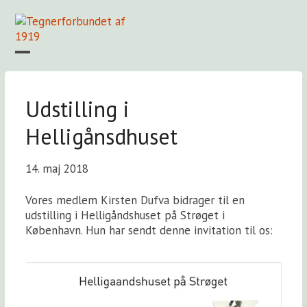
Skip
to
content
Open
Close
mobile
mobile
Forside
Find en tegner
Foreningen
Arkiv
LOGIN
menu
menu
Udstilling i
Helligånsdhuset
14. maj 2018
Vores medlem Kirsten Dufva bidrager til en
udstilling i Helligåndshuset på Strøget i
København. Hun har sendt denne invitation til os: