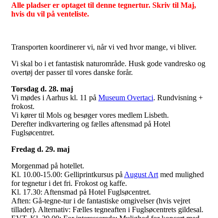
Alle pladser er optaget til denne tegnertur. Skriv til Maj,
hvis du vil på venteliste.
Transporten koordinerer vi, når vi ved hvor mange, vi bliver.
Vi skal bo i et fantastisk naturområde. Husk gode vandresko og
overtøj der passer til vores danske forår.
Torsdag d. 28. maj
Vi mødes i Aarhus kl. 11 på
Museum Overtac
i
. Rundvisning +
frokost.
Vi kører til Mols og besøger vores medlem Lisbeth.
Derefter indkvartering og fælles aftensmad på Hotel
Fuglsøcentret.
Fredag d. 29. maj
Morgenmad på hotellet.
Kl. 10.00-15.00: Gelliprintkursus på
August Art
med mulighed
for tegnetur i det fri. Frokost og kaffe.
Kl. 17.30: Aftensmad på Hotel Fuglsøcentret.
Aften: Gå-tegne-tur i de fantastiske omgivelser (hvis vejret
tillader). Alternativ: Fælles tegneaften i Fuglsøcentrets gildesal.