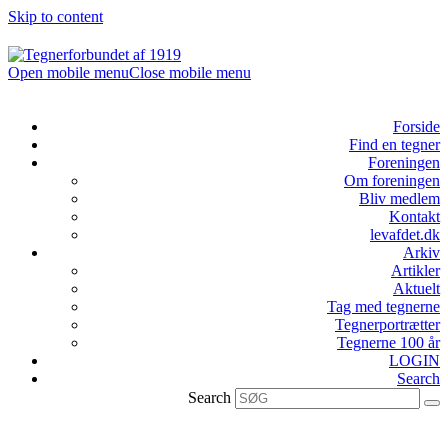
Skip to content
Open mobile menu
Close mobile menu
Forside
Find en tegner
Foreningen
Om foreningen
Bliv medlem
Kontakt
levafdet.dk
Arkiv
Artikler
Aktuelt
Tag med tegnerne
Tegnerportrætter
Tegnerne 100 år
LOGIN
Search
Search