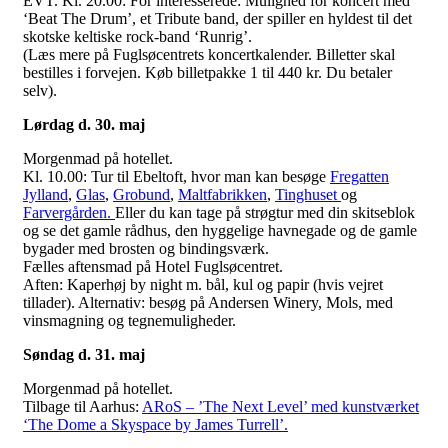
EVT. Kl. 20.00: For interesserede: Mulighed for koncert med
‘Beat The Drum’, et Tribute band, der spiller en hyldest til det
skotske keltiske rock-band ‘Runrig’.
(Læs mere på Fuglsøcentrets koncertkalender. Billetter skal
bestilles i forvejen. Køb billetpakke 1 til 440 kr. Du betaler
selv).
Lørdag d. 30. maj
Morgenmad på hotellet.
Kl. 10.00: Tur til Ebeltoft, hvor man kan besøge
Fregatten
Jylland
,
Glas
,
Grobund
,
Maltfabrikken
,
Tinghuset
og
Farvergården.
Eller du kan tage på strøgtur med din skitseblok
og se det gamle rådhus, den hyggelige havnegade og de gamle
bygader med brosten og bindingsværk.
Fælles aftensmad på Hotel Fuglsøcentret.
Aften: Kaperhøj by night m. bål, kul og papir (hvis vejret
tillader). Alternativ: besøg på Andersen Winery, Mols, med
vinsmagning og tegnemuligheder.
Søndag d. 31. maj
Morgenmad på hotellet.
Tilbage til Aarhus:
ARoS – ’The Next Level’ med kunstværket
‘The Dome a Skyspace by James Turrell’.