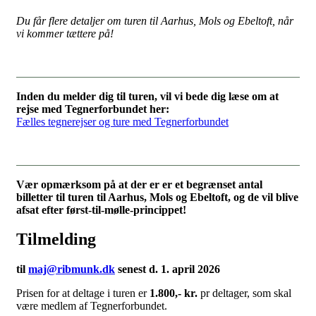
Du får flere detaljer om turen til Aarhus, Mols og Ebeltoft, når
vi kommer tættere på!
Inden du melder dig til turen, vil vi bede dig læse om at
rejse med Tegnerforbundet her:
Fælles tegnerejser og ture med Tegnerforbundet
Vær opmærksom på at der er er et begrænset antal
billetter til turen til Aarhus, Mols og Ebeltoft, og de vil blive
afsat efter først-til-mølle-princippet!
Tilmelding
til
maj@ribmunk.dk
senest d. 1. april 2026
Prisen for at deltage i turen er
1.800,- kr.
pr deltager, som skal
være medlem af Tegnerforbundet.