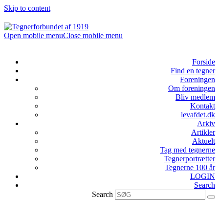
Skip to content
Open mobile menu
Close mobile menu
Forside
Find en tegner
Foreningen
Om foreningen
Bliv medlem
Kontakt
levafdet.dk
Arkiv
Artikler
Aktuelt
Tag med tegnerne
Tegnerportrætter
Tegnerne 100 år
LOGIN
Search
Search