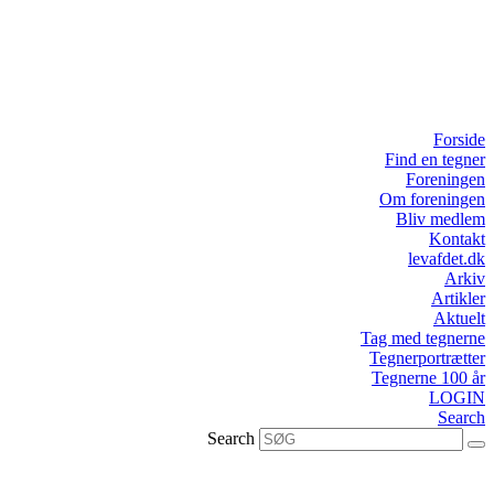
Forside
Find en tegner
Foreningen
Om foreningen
Bliv medlem
Kontakt
levafdet.dk
Arkiv
Artikler
Aktuelt
Tag med tegnerne
Tegnerportrætter
Tegnerne 100 år
LOGIN
Search
Search