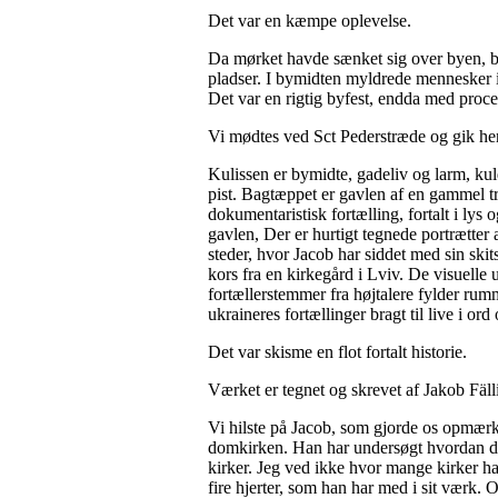
Det var en kæmpe oplevelse.
Da mørket havde sænket sig over byen, beg
pladser. I bymidten myldrede mennesker i
Det var en rigtig byfest, endda med proce
Vi mødtes ved Sct Pederstræde og gik hen
Kulissen er bymidte, gadeliv og larm, kul
pist. Bagtæppet er gavlen af en gammel 
dokumentaristisk fortælling, fortalt i lys 
gavlen, Der er hurtigt tegnede portrætter
steder, hvor Jacob har siddet med sin ski
kors fra en kirkegård i Lviv. De visuelle 
fortællerstemmer fra højtalere fylder r
ukraineres fortællinger bragt til live i ord 
Det var skisme en flot fortalt historie.
Værket er tegnet og skrevet af Jakob Fäl
Vi hilste på Jacob, som gjorde os opmærks
domkirken. Han har undersøgt hvordan det
kirker. Jeg ved ikke hvor mange kirker ha
fire hjerter, som han har med i sit værk. 