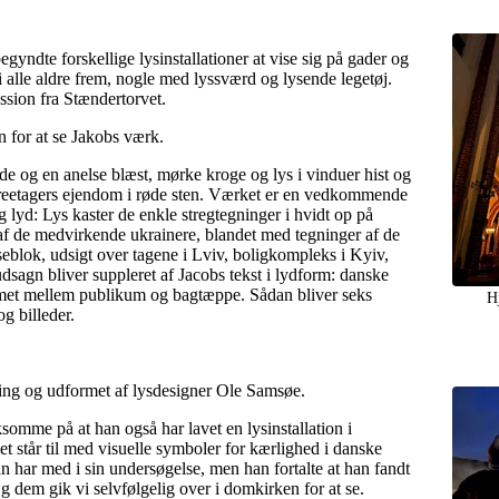
yndte forskellige lysinstallationer at vise sig på gader og
 alle aldre frem, nogle med lyssværd og lysende legetøj.
ssion fra Stændertorvet.
 for at se Jakobs værk.
de og en anelse blæst, mørke kroge og lys i vinduer hist og
treetagers ejendom i røde sten. Værket er en vedkommende
og lyd: Lys kaster de enkle stregtegninger i hvidt op på
 af de medvirkende ukrainere, blandet med tegninger af de
tseblok, udsigt over tagene i Lviv, boligkompleks i Kyiv,
udsagn bliver suppleret af Jacobs tekst i lydform: danske
ummet mellem publikum og bagtæppe. Sådan bliver seks
H
og billeder.
ling og udformet af lysdesigner Ole Samsøe.
omme på at han også har lavet en lysinstallation i
 står til med visuelle symboler for kærlighed i danske
n har med i sin undersøgelse, men han fortalte at han fandt
Og dem gik vi selvfølgelig over i domkirken for at se.