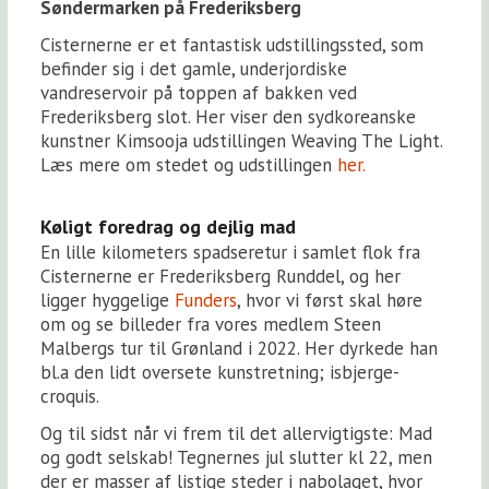
Søndermarken på Frederiksberg
Cisternerne er et fantastisk udstillingssted, som
befinder sig i det gamle, underjordiske
vandreservoir på toppen af bakken ved
Frederiksberg slot. Her viser den sydkoreanske
kunstner Kimsooja udstillingen Weaving The Light.
Læs mere om stedet og udstillingen
her.
Køligt foredrag og dejlig mad
En lille kilometers spadseretur i samlet flok fra
Cisternerne er Frederiksberg Runddel, og her
ligger hyggelige
Funders
, hvor vi først skal høre
om og se billeder fra vores medlem Steen
Malbergs tur til Grønland i 2022. Her dyrkede han
bl.a den lidt oversete kunstretning; isbjerge-
croquis.
Og til sidst når vi frem til det allervigtigste: Mad
og godt selskab! Tegnernes jul slutter kl 22, men
der er masser af listige steder i nabolaget, hvor