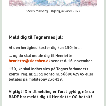
Steen Malberg: Isbjerg, akvarel 2022
Meld dig til Tegnernes jul:
Al den herlighed koster dig kun 150,- kr …
… og du skal melde dig til Henriette:
henriette@sidenhen.dk
senest d. 16. november.
150,- kr. skal indbetales på Tegnerforbundets
konto: reg. nr. 1551 konto nr. 3668042945 eller
betales på mobilepay 236419.
Vigtigt! Din tilmelding er først gyldig, når du
BÅDE har meldt dig til Henriette OG betalt!