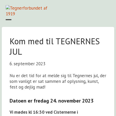
Skip
to
content
Open
Close
mobile
mobile
Forside
Find en tegner
Foreningen
Arkiv
LOGIN
menu
menu
Kom med til TEGNERNES
JUL
6. september 2023
Nu er det tid for at melde sig til Tegnernes jul, der
som vanligt er sat sammen af oplysning, kunst,
fest og dejlig mad!
Datoen er fredag 24. november 2023
Vi mødes kl 16:30 ved Cisternerne i