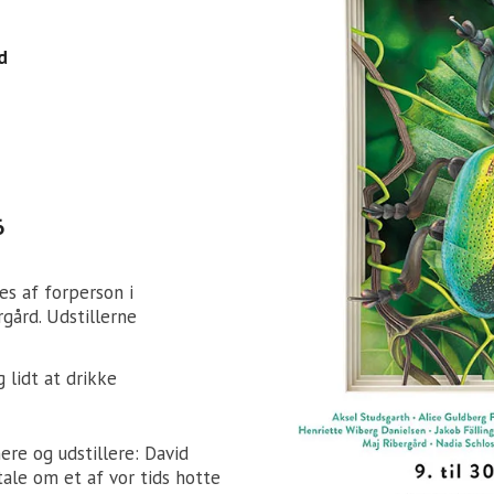
d
6
es af forperson i
gård. Udstillerne
 lidt at drikke
ere og udstillere: David
tale om et af vor tids hotte