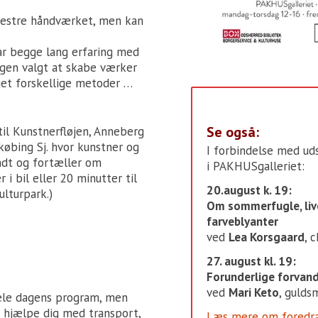
 mestre håndværket, men kan
ar begge lang erfaring med
ngen valgt at skabe værker
et forskellige metoder …
Se også:
il Kunstnerfløjen, Anneberg
øbing Sj. hvor kunstner og
I forbindelse med uds
undt og fortæller om
i PAKHUSgalleriet:
 i bil eller 20 minutter til
20.august k. 19:
ulturpark.)
Om sommerfugle, liv
farveblyanter
ved
Lea Korsgaard
, 
27. august kl. 19:
Forunderlige forvand
ved
Mari Keto
, gulds
hele dagens program, men
al hjælpe dig med transport,
Læs mere om foredrag