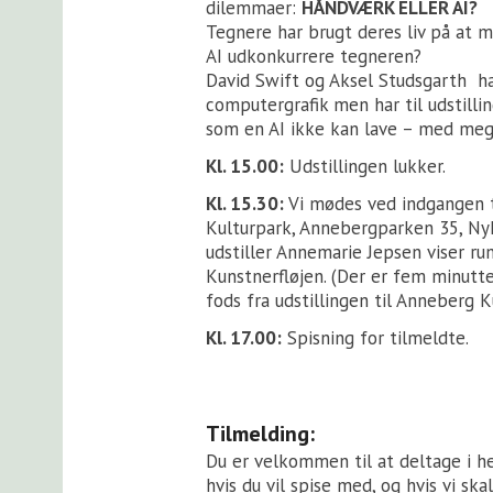
dilemmaer:
HÅNDVÆRK ELLER AI?
Tegnere har brugt deres liv på at
AI udkonkurrere tegneren?
David Swift og Aksel Studsgarth h
computergrafik men har til udstilli
som en AI ikke kan lave – med meg
Kl. 15.00:
Udstillingen lukker.
Kl. 15.30:
Vi mødes ved indgangen t
Kulturpark, Annebergparken 35, Nyk
udstiller Annemarie Jepsen viser r
Kunstnerfløjen. (Der er fem minutter
fods fra udstillingen til Anneberg K
Kl. 17.00:
Spisning for tilmeldte.
Tilmelding:
Du er velkommen til at deltage i 
hvis du vil spise med, og hvis vi sk