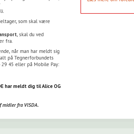
r
li.
eltager, som skal være
ansport
, skal du ved
r fra.
nde, når man har meldt sig
betalt på Tegnerforbundets
 29 45 eller på Mobile Pay:
E har meldt dig til Alice OG
f midler fra VISDA.