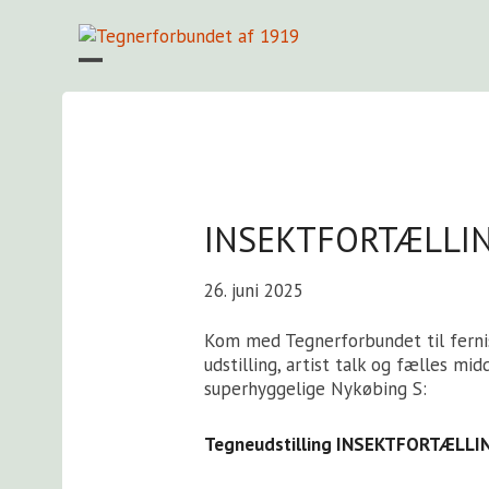
Skip
to
content
Open
Close
mobile
mobile
menu
menu
INSEKTFORTÆLLING
26. juni 2025
Kom med Tegnerforbundet til ferni
udstilling, artist talk og fælles 
superhyggelige Nykøbing S:
Tegneudstilling INSEKTFORTÆLLI