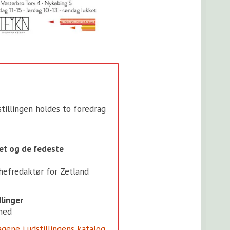
tillingen holdes to foredrag
et og de fedeste
chefredaktør for Zetland
linger
med
ene i udstillingens katalog.