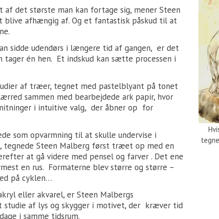
t af det største man kan fortage sig, mener Steen
 blive afhængig af. Og et fantastisk påskud til at
ne.
n sidde udendørs i længere tid af gangen, er det
n tager én hen. Et indskud kan sætte processen i
tudier af træer, tegnet med pastelblyant på tonet
på lærred sammen med bearbejdede ark papir, hvor
itninger i intuitive valg, der åbner op for
Hvi
tede som opvarmning til at skulle undervise i
tegne
e, tegnede Steen Malberg først træet op med en
derefter at gå videre med pensel og farver . Det ene
rmest en rus. Formaterne blev større og større –
 med på cyklen…
ryl eller akvarel, er Steen Malbergs
 studie af lys og skygger i motivet, der kræver tid
 dage i samme tidsrum.