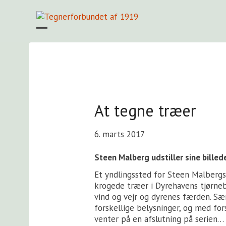
Skip
to
content
Open
Close
mobile
mobile
menu
menu
At tegne træer
6. marts 2017
Steen Malberg udstiller sine billed
Et yndlingssted for Steen Malbergs
krogede træer i Dyrehavens tjørne
vind og vejr og dyrenes færden. Sær
forskellige belysninger, og med for
venter på en afslutning på serien…