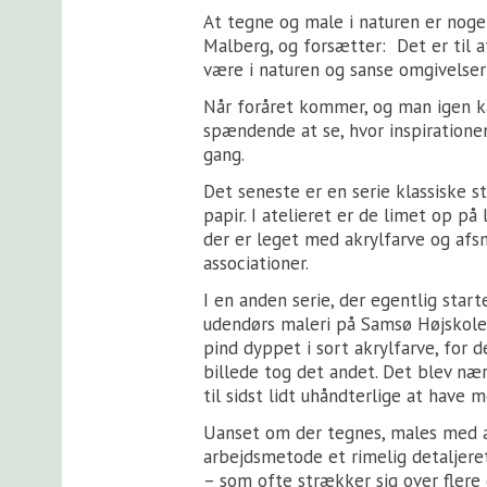
At tegne og male i naturen er noge
Malberg, og forsætter: Det er til at
være i naturen og sanse omgivelser
Når foråret kommer, og man igen ka
spændende at se, hvor inspiratione
gang.
Det seneste er en serie klassiske s
papir. I atelieret er de limet op 
der er leget med akrylfarve og afsm
associationer.
I en anden serie, der egentlig star
udendørs maleri på Samsø Højskol
pind dyppet i sort akrylfarve, for 
billede tog det andet. Det blev næ
til sidst lidt uhåndterlige at have
Uanset om der tegnes, males med ak
arbejdsmetode et rimelig detaljeret
– som ofte strækker sig over flere