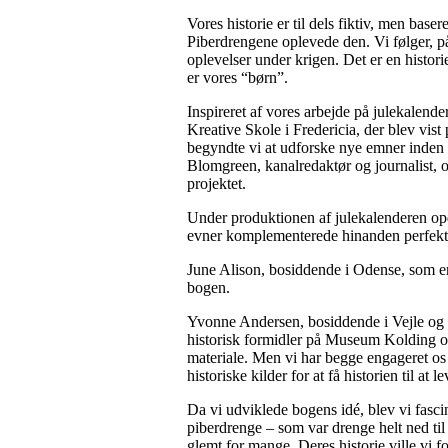
Vores historie er til dels fiktiv, men bas
Piberdrengene oplevede den. Vi følger, p
oplevelser under krigen. Det er en historie,
er vores “børn”.
Inspireret af vores arbejde på julekalend
Kreative Skole i Fredericia, der blev vis
begyndte vi at udforske nye emner inden 
Blomgreen, kanalredaktør og journalist, op
projektet.
Under produktionen af julekalenderen opd
evner komplementerede hinanden perfekt
June Alison, bosiddende i Odense, som er 
bogen.
Yvonne Andersen, bosiddende i Vejle og 
historisk formidler på Museum Kolding og
materiale. Men vi har begge engageret os 
historiske kilder for at få historien til at le
Da vi udviklede bogens idé, blev vi fasc
piberdrenge – som var drenge helt ned til 
glemt for mange. Deres historie ville vi fo