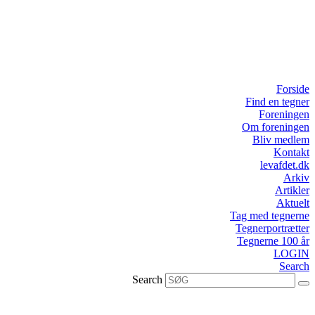
Forside
Find en tegner
Foreningen
Om foreningen
Bliv medlem
Kontakt
levafdet.dk
Arkiv
Artikler
Aktuelt
Tag med tegnerne
Tegnerportrætter
Tegnerne 100 år
LOGIN
Search
Search