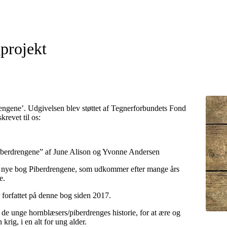
gprojekt
rengene’. Udgivelsen blev støttet af Tegnerforbundets Fond
revet til os:
“Piberdrengene” af June Alison og Yvonne Andersen
es nye bog Piberdrengene, som udkommer efter mange års
e.
forfattet på denne bog siden 2017.
de unge hornblæsers/piberdrenges historie, for at ære og
rig, i en alt for ung alder.