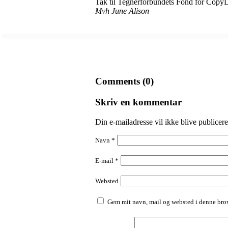
Tak til Tegnerforbundets Fond for CopyD
Mvh June Alison
Comments (0)
Skriv en kommentar
Din e-mailadresse vil ikke blive publicere
Navn
*
E-mail
*
Websted
Gem mit navn, mail og websted i denne brow