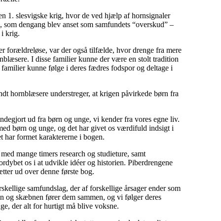
en 1. slesvigske krig, hvor de ved hjælp af hornsignaler
e, som dengang blev anset som samfundets “overskud” –
i krig.
r forældreløse, var der også tilfælde, hvor drenge fra mere
nblæsere. I disse familier kunne der være en stolt tradition
 familier kunne følge i deres fædres fodspor og deltage i
dt hornblæsere understreger, at krigen påvirkede børn fra
degjort ud fra børn og unge, vi kender fra vores egne liv.
med børn og unge, og det har givet os værdifuld indsigt i
t har formet karaktererne i bogen.
 med mange timers research og studieture, samt
rdybet os i at udvikle idéer og historien. Piberdrengene
sætter ud over denne første bog.
orskellige samfundslag, der af forskellige årsager ender som
gen og skæbnen fører dem sammen, og vi følger deres
ge, der alt for hurtigt må blive voksne.