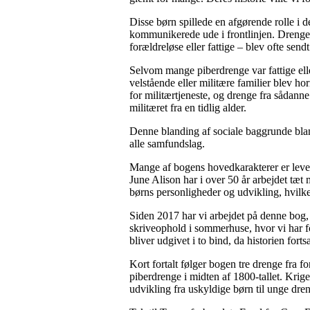
Disse børn spillede en afgørende rolle i d
kommunikerede ude i frontlinjen. Dreng
forældreløse eller fattige – blev ofte sendt 
Selvom mange piberdrenge var fattige elle
velstående eller militære familier blev hor
for militærtjeneste, og drenge fra sådanne
militæret fra en tidlig alder.
Denne blanding af sociale baggrunde blan
alle samfundslag.
Mange af bogens hovedkarakterer er leven
June Alison har i over 50 år arbejdet tæt 
børns personligheder og udvikling, hvilke
Siden 2017 har vi arbejdet på denne bog,
skriveophold i sommerhuse, hvor vi har fo
bliver udgivet i to bind, da historien fort
Kort fortalt følger bogen tre drenge fra f
piberdrenge i midten af 1800-tallet. Kri
udvikling fra uskyldige børn til unge dren