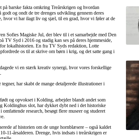
eret på barske fakta omkring Treårskrigen og hvordan
å godt og ondt de tre drenges udvikling gennem deres
 hvor vi har ilagt liv og sjæl, til en grad, hvor vi føler at de
eren Sofies Magiske Jul, der blev til i et samarbejde med Den
t på TV Syd i 2016 og stadig kan ses på deres hjemmeside,
for lokalhistorien. En fra TV Syds redaktion, Lotte
fordrede os til at skrive om børn i krig, og det satte gang i
agede vi en stærk kreativ synergi, hvor vores forskellige
.
tegner, har skabt de mange detaljerede illustrationer i
født og opvokset i Kolding, arbejder blandt andet som
 Koldinghus slot, har dykket dybt ned i det historiske
i omfattende research, besøgt flere museer og studeret
ve.
inerede af historien om de unge hornblæsere – også kaldet
10-11-årsalderen. Drenge, hvis indsats i treårskrigen er
rtælle.