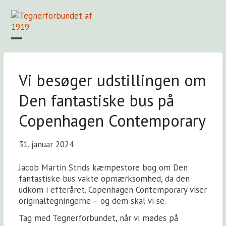
Skip
to
content
Open
Close
mobile
mobile
Forside
Find en tegner
Foreningen
Arkiv
LOGIN
menu
menu
Vi besøger udstillingen om
Den fantastiske bus på
Copenhagen Contemporary
31. januar 2024
Jacob Martin Strids kæmpestore bog om Den
fantastiske bus vakte opmærksomhed, da den
udkom i efteråret. Copenhagen Contemporary viser
originaltegningerne – og dem skal vi se.
Tag med Tegnerforbundet, når vi mødes på