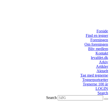
Forside
Find en tegner
Foreningen
Om foreningen
Bliv medlem
Kontakt
levafdet.dk
Arkiv
Artikler
Aktuelt
Tag med tegnerne
Tegnerportrætter
Tegnerne 100 år
LOGIN
Search
Search