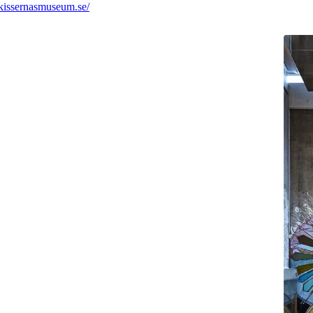
kissernasmuseum.se/