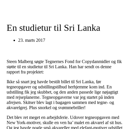
En studietur til Sri Lanka
23. marts 2017
Steen Malberg søgte Tegnernes Fond for Copydanmidler og fik
støtte til en studietur til Sri Lanka. Han har sendt os denne
rapport fra projektet:
Ikke så snart jeg havde bestilt billet til Sri Lanka, før
tegneopgaver og udstillingstilbud herhjemme kom ind. En
udstilling fik jeg skubbet, og den anden passede lige nøjagtigt
med rejseplanerne. Tegneopgaverne var jeg startet på inden
afrejsen. Skitser blev lagt i bagagen sammen med tegne- og
akvarelgrej. Plus snorkel og svømmebriller!
Det blev ret meget en arbejdsferie. Udover tegneopgaven med
New York-motiver, skulle en ven ha’ malet en akvarel af sit hus.
Og jeg havde nogle små akvareller med elefant-motiver udstillet