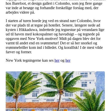
hos Barefoot, et design galleri i Colombo, som jeg flere gange
var inde at besøge og forhandle forskellige forslag med, der
arbejdes videre på.
I starten af turen boede jeg ved en strand nær Colombo, hvor
der var plads til at tegne på hotellet. Senere, længere nede ad
kysten i Hikkaduwa, indrettede jeg tegnestue på verandaen lige
ud til haven med kokospalmer og havudsigt – og tegnede på
opgaven med New York-motiver! Midt på dagen blev det for
varmt til andet end en svømmetur! Det er så her snorkel og
svømmebriller kom ind i billedet. Og koralfisk! I de mest vilde
farver og former.
New York tegningerne kan ses
her
og
her