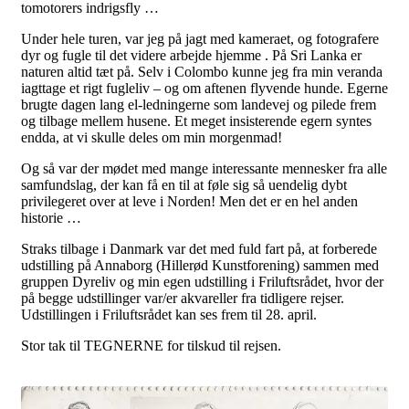
tomotorers indrigsfly …
Under hele turen, var jeg på jagt med kameraet, og fotografere
dyr og fugle til det videre arbejde hjemme . På Sri Lanka er
naturen altid tæt på. Selv i Colombo kunne jeg fra min veranda
iagttage et rigt fugleliv – og om aftenen flyvende hunde. Egerne
brugte dagen lang el-ledningerne som landevej og pilede frem
og tilbage mellem husene. Et meget insisterende egern syntes
endda, at vi skulle deles om min morgenmad!
Og så var der mødet med mange interessante mennesker fra alle
samfundslag, der kan få en til at føle sig så uendelig dybt
privilegeret over at leve i Norden! Men det er en hel anden
historie …
Straks tilbage i Danmark var det med fuld fart på, at forberede
udstilling på Annaborg (Hillerød Kunstforening) sammen med
gruppen Dyreliv og min egen udstilling i Friluftsrådet, hvor der
på begge udstillinger var/er akvareller fra tidligere rejser.
Udstillingen i Friluftsrådet kan ses frem til 28. april.
Stor tak til TEGNERNE for tilskud til rejsen.