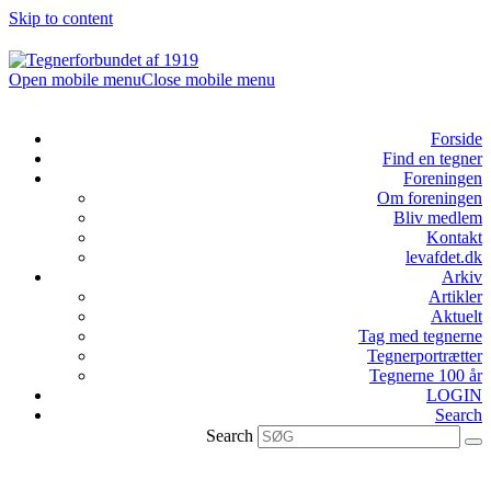
Skip to content
Open mobile menu
Close mobile menu
Forside
Find en tegner
Foreningen
Om foreningen
Bliv medlem
Kontakt
levafdet.dk
Arkiv
Artikler
Aktuelt
Tag med tegnerne
Tegnerportrætter
Tegnerne 100 år
LOGIN
Search
Search