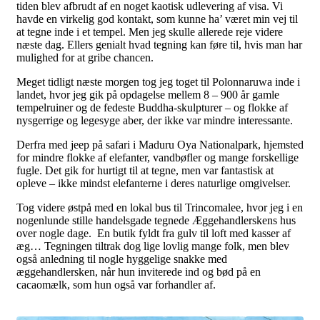
tiden blev afbrudt af en noget kaotisk udlevering af visa. Vi
havde en virkelig god kontakt, som kunne ha’ været min vej til
at tegne inde i et tempel. Men jeg skulle allerede reje videre
næste dag. Ellers genialt hvad tegning kan føre til, hvis man har
mulighed for at gribe chancen.
Meget tidligt næste morgen tog jeg toget til Polonnaruwa inde i
landet, hvor jeg gik på opdagelse mellem 8 – 900 år gamle
tempelruiner og de fedeste Buddha-skulpturer – og flokke af
nysgerrige og legesyge aber, der ikke var mindre interessante.
Derfra med jeep på safari i Maduru Oya Nationalpark, hjemsted
for mindre flokke af elefanter, vandbøfler og mange forskellige
fugle. Det gik for hurtigt til at tegne, men var fantastisk at
opleve – ikke mindst elefanterne i deres naturlige omgivelser.
Tog videre østpå med en lokal bus til Trincomalee, hvor jeg i en
nogenlunde stille handelsgade tegnede Æggehandlerskens hus
over nogle dage. En butik fyldt fra gulv til loft med kasser af
æg… Tegningen tiltrak dog lige lovlig mange folk, men blev
også anledning til nogle hyggelige snakke med
æggehandlersken, når hun inviterede ind og bød på en
cacaomælk, som hun også var forhandler af.