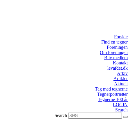
Forside
Find en tegner
Foreningen
Om foreningen
Bliv medlem
Kontakt
levafdet.dk
Arkiv
Artikler
Aktuelt
Tag med tegnerne
Tegnerportrætter
Tegnerne 100 år
LOGIN
Search
Search