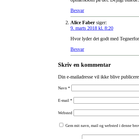
Besvar
Alice Faber
siger:
9. marts 2018 kl. 8:20
Hvor lyder det godt med Tegnerfor
Besvar
Skriv en kommentar
Din e-mailadresse vil ikke blive publicere
Navn
*
E-mail
*
Websted
Gem mit navn, mail og websted i denne brow