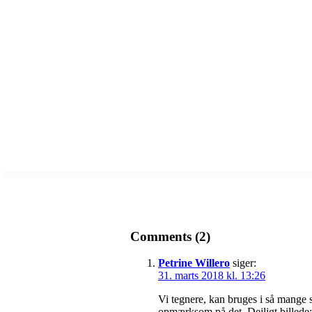
Comments (2)
Petrine Willero
siger:
31. marts 2018 kl. 13:26
Vi tegnere, kan bruges i så mang
opmærksom på det. Dejligt billede: