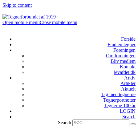
Skip to content
Open mobile menu
Close mobile menu
Forside
Find en tegner
Foreningen
Om foreningen
Bliv medlem
Kontakt
levafdet.dk
Arkiv
Artikler
Aktuelt
Tag med tegnerne
Tegnerportrætter
Tegnerne 100 år
LOGIN
Search
Search