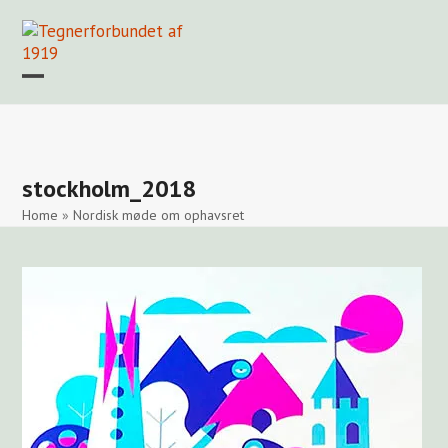
Skip
to
content
Open
Close
mobile
mobile
Forside
Find en tegner
Foreningen
Arkiv
LOGIN
menu
menu
stockholm_2018
Home
»
Nordisk møde om ophavsret