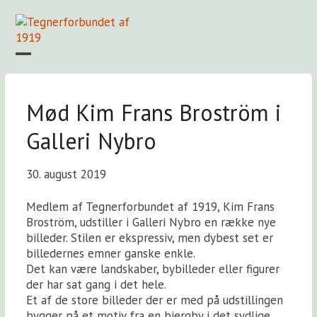
Skip
to
content
Open
Close
mobile
mobile
Forside
Find en tegner
Foreningen
Arkiv
LOGIN
menu
menu
Mød Kim Frans Broström i
Galleri Nybro
30. august 2019
Medlem af Tegnerforbundet af 1919, Kim Frans
Broström, udstiller i Galleri Nybro en række nye
billeder. Stilen er ekspressiv, men dybest set er
billedernes emner ganske enkle.
Det kan være landskaber, bybilleder eller figurer
der har sat gang i det hele.
Et af de store billeder der er med på udstillingen
bygger på et motiv fra en bjergby i det sydlige