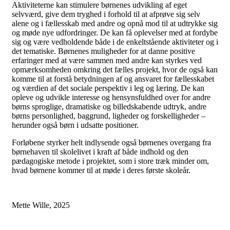
Aktiviteterne kan stimulere børnenes udvikling af eget
selvværd, give dem tryghed i forhold til at afprøve sig selv
alene og i fællesskab med andre og opnå mod til at udtrykke sig
og møde nye udfordringer. De kan få oplevelser med at fordybe
sig og være vedholdende både i de enkeltstående aktiviteter og i
det tematiske. Børnenes muligheder for at danne positive
erfaringer med at være sammen med andre kan styrkes ved
opmærksomheden omkring det fælles projekt, hvor de også kan
komme til at forstå betydningen af og ansvaret for fællesskabet
og værdien af det sociale perspektiv i leg og læring. De kan
opleve og udvikle interesse og hensynsfuldhed over for andre
børns sproglige, dramatiske og billedskabende udtryk, andre
børns personlighed, baggrund, ligheder og forskelligheder –
herunder også børn i udsatte positioner.
Forløbene styrker helt indlysende også børnenes overgang fra
børnehaven til skolelivet i kraft af både indhold og den
pædagogiske metode i projektet, som i store træk minder om,
hvad børnene kommer til at møde i deres første skoleår.
Mette Wille, 2025