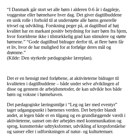
“I Danmark går stort set alle børn i alderen 0-6 år i dagpleje,
vuggestue eller børnehave hver dag. Det giver dagtilbuddene
en unik rolle i forhold til at understøtte alle børns generelle
trivsel og udvikling. Forskning peger på, at dagtilbud af høj
kvalitet har en markant positiv betydning for især børn fra hjem,
hvor forældrene ikke i tilstrækkelig grad kan stimulere og støtte
børnene.” “Gode dagtilbud bidrager derfor til, at flere børn får
et liv, hvor de har mulighed for at forfølge deres mål og
drømme.”
(Kilde: Den styrkede pædagogiske læreplan).
Det er en hensigt med forløbene, at aktiviteterne bidrager til
kvaliteten i dagtilbuddene – både under selve afviklingen af
disse og gennem de arbejdsmetoder, de kan udvikle hos både
børn og voksne i børnehaven.
Det pædagogiske læringsmiljø i “Leg og lær med eventyr”
tager udgangspunkt i børnenes verden. Det betyder blandt
andet, at legen både er en tilgang og en grundlæggende værdi i
aktiviteterne, uanset om der arbejdes med kommunikation og
sprog, kunstneriske udtryksformer, udvikling af kropsforståelse
og sanser eller i udforskningen af natur- og kulturtemaer.