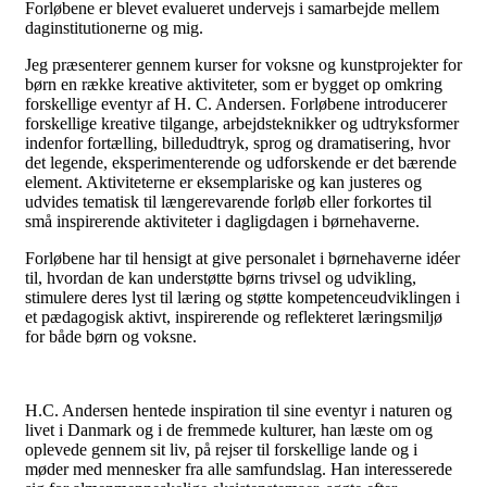
Forløbene er blevet evalueret undervejs i samarbejde mellem
daginstitutionerne og mig.
Jeg præsenterer gennem kurser for voksne og kunstprojekter for
børn en række kreative aktiviteter, som er bygget op omkring
forskellige eventyr af H. C. Andersen. Forløbene introducerer
forskellige kreative tilgange, arbejdsteknikker og udtryksformer
indenfor fortælling, billedudtryk, sprog og dramatisering, hvor
det legende, eksperimenterende og udforskende er det bærende
element. Aktiviteterne er eksemplariske og kan justeres og
udvides tematisk til længerevarende forløb eller forkortes til
små inspirerende aktiviteter i dagligdagen i børnehaverne.
Forløbene har til hensigt at give personalet i børnehaverne idéer
til, hvordan de kan understøtte børns trivsel og udvikling,
stimulere deres lyst til læring og støtte kompetenceudviklingen i
et pædagogisk aktivt, inspirerende og reflekteret læringsmiljø
for både børn og voksne.
H.C. Andersen hentede inspiration til sine eventyr i naturen og
livet i Danmark og i de fremmede kulturer, han læste om og
oplevede gennem sit liv, på rejser til forskellige lande og i
møder med mennesker fra alle samfundslag. Han interesserede