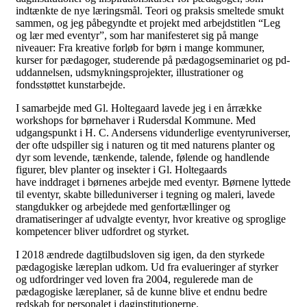
indtænkte de nye læringsmål. Teori og praksis smeltede smukt
sammen, og jeg påbegyndte et projekt med arbejdstitlen “Leg
og lær med eventyr”, som har manifesteret sig på mange
niveauer: Fra kreative forløb for børn i mange kommuner,
kurser for pædagoger, studerende på pædagogseminariet og pd-
uddannelsen, udsmykningsprojekter, illustrationer og
fondsstøttet kunstarbejde.
I samarbejde med Gl. Holtegaard lavede jeg i en årrække
workshops for børnehaver i Rudersdal Kommune. Med
udgangspunkt i H. C. Andersens vidunderlige eventyruniverser,
der ofte udspiller sig i naturen og tit med naturens planter og
dyr som levende, tænkende, talende, følende og handlende
figurer, blev planter og insekter i Gl. Holtegaards
have inddraget i børnenes arbejde med eventyr. Børnene lyttede
til eventyr, skabte billeduniverser i tegning og maleri, lavede
stangdukker og arbejdede med genfortællinger og
dramatiseringer af udvalgte eventyr, hvor kreative og sproglige
kompetencer bliver udfordret og styrket.
I 2018 ændrede dagtilbudsloven sig igen, da den styrkede
pædagogiske læreplan udkom. Ud fra evalueringer af styrker
og udfordringer ved loven fra 2004, regulerede man de
pædagogiske læreplaner, så de kunne blive et endnu bedre
redskab for personalet i daginstitutionerne.