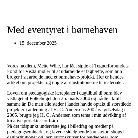
Med eventyret i børnehaven
15. december 2025
Vores medlem, Mette Wille, har fået støtte af Tegnerforbundets
Fond for Visda-midler til at udarbejde et faghæfte, som hun
bruger i sit arbejde med et børnehave-projekt. Her er hendes
artikel om projektet og nogle af illustrationerne til materialet:
Loven om pædagogiske læreplaner i dagtilbud til børn blev
vedtaget af Folketinget den 25. marts 2004 og trådte i kraft
samme år. Da man alle steder i landet havde optakt til storstilede
projekter i anledning af H. C. Andersens 200 års fødselsdag i
2005, brugte jeg H. C. Andersen som tema i min udvikling af
kreative projekter for børn.
På det tidspunkt underviste jeg i billedfag og medier på
pædagogseminariet og lavede sideløbende kunstworkshops i
daginstitutioner og inspirationskurser for pædagoger, som