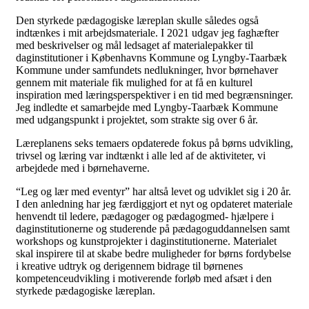
Den styrkede pædagogiske læreplan skulle således også
indtænkes i mit arbejdsmateriale. I 2021 udgav jeg faghæfter
med beskrivelser og mål ledsaget af materialepakker til
daginstitutioner i Københavns Kommune og Lyngby-Taarbæk
Kommune under samfundets nedlukninger, hvor børnehaver
gennem mit materiale fik mulighed for at få en kulturel
inspiration med læringsperspektiver i en tid med begrænsninger.
Jeg indledte et samarbejde med Lyngby-Taarbæk Kommune
med udgangspunkt i projektet, som strakte sig over 6 år.
Læreplanens seks temaers opdaterede fokus på børns udvikling,
trivsel og læring var indtænkt i alle led af de aktiviteter, vi
arbejdede med i børnehaverne.
“Leg og lær med eventyr” har altså levet og udviklet sig i 20 år.
I den anledning har jeg færdiggjort et nyt og opdateret materiale
henvendt til ledere, pædagoger og pædagogmed- hjælpere i
daginstitutionerne og studerende på pædagoguddannelsen samt
workshops og kunstprojekter i daginstitutionerne. Materialet
skal inspirere til at skabe bedre muligheder for børns fordybelse
i kreative udtryk og derigennem bidrage til børnenes
kompetenceudvikling i motiverende forløb med afsæt i den
styrkede pædagogiske læreplan.