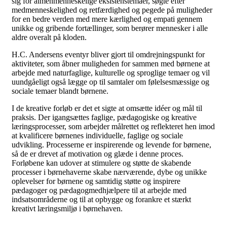
sig for almenmenneskelige eksistenstemaer, søgte efter
medmenneskelighed og retfærdighed og pegede på muligheder
for en bedre verden med mere kærlighed og empati gennem
unikke og gribende fortællinger, som berører mennesker i alle
aldre overalt på kloden.
H.C. Andersens eventyr bliver gjort til omdrejningspunkt for
aktiviteter, som åbner muligheden for sammen med børnene at
arbejde med naturfaglige, kulturelle og sproglige temaer og vil
uundgåeligt også lægge op til samtaler om følelsesmæssige og
sociale temaer blandt børnene.
I de kreative forløb er det et sigte at omsætte idéer og mål til
praksis. Der igangsættes faglige, pædagogiske og kreative
læringsprocesser, som arbejder målrettet og reflekteret hen imod
at kvalificere børnenes individuelle, faglige og sociale
udvikling. Processerne er inspirerende og levende for børnene,
så de er drevet af motivation og glæde i denne proces.
Forløbene kan udover at stimulere og støtte de skabende
processer i børnehaverne skabe nærværende, dybe og unikke
oplevelser for børnene og samtidig støtte og inspirere
pædagoger og pædagogmedhjælpere til at arbejde med
indsatsområderne og til at opbygge og forankre et stærkt
kreativt læringsmiljø i børnehaven.