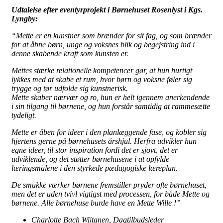
Udtalelse efter eventyrprojekt i Børnehuset Rosenlyst i Kgs.
Lyngby:
“Mette er en kunstner som brænder for sit fag, og som brænder
for at åbne børn, unge og voksnes blik og begejstring ind i
denne skabende kraft som kunsten er.
Mettes stærke relationelle kompetencer gør, at hun hurtigt
lykkes med at skabe et rum, hvor børn og voksne føler sig
trygge og tør udfolde sig kunstnerisk.
Mette skaber nærvær og ro, hun er helt igennem anerkendende
i sin tilgang til børnene, og hun forstår samtidig at rammesætte
tydeligt.
Mette er åben for ideer i den planlæggende fase, og kobler sig
hjertens gerne på børnehusets årshjul. Herfra udvikler hun
egne ideer, til stor inspiration fordi det er sjovt, det er
udviklende, og det støtter børnehusene i at opfylde
læringsmålene i den styrkede pædagogiske læreplan.
De smukke værker børnene fremstiller pryder ofte børnehuset,
men det er uden tvivl vigtigst med processen, for både Mette og
børnene. Alle børnehuse burde have en Mette Wille !”
Charlotte Bach Wiitanen, Dagtilbudsleder