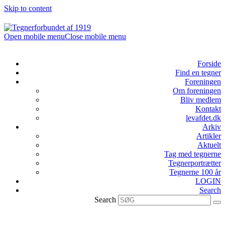
Skip to content
Open mobile menu
Close mobile menu
Forside
Find en tegner
Foreningen
Om foreningen
Bliv medlem
Kontakt
levafdet.dk
Arkiv
Artikler
Aktuelt
Tag med tegnerne
Tegnerportrætter
Tegnerne 100 år
LOGIN
Search
Search