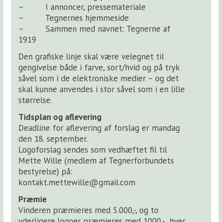
– I annoncer, pressemateriale
– Tegnernes hjemmeside
– Sammen med navnet: Tegnerne af
1919
Den grafiske linje skal være velegnet til
gengivelse både i farve, sort/hvid og på tryk
såvel som i de elektroniske medier – og det
skal kunne anvendes i stor såvel som i en lille
størrelse.
Tidsplan og aflevering
Deadline for aflevering af forslag er mandag
den 18. september.
Logoforslag sendes som vedhæftet fil til
Mette Wille (medlem af Tegnerforbundets
bestyrelse) på:
kontakt.mettewille@gmail.com
Præmie
Vinderen præmieres med 5.000,-, og to
yderligere logoer præmieres med 1000,- hver.