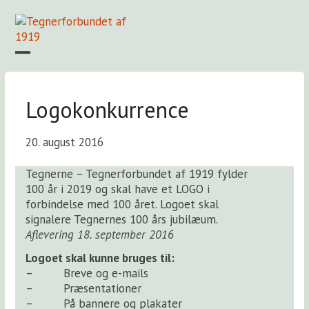
Skip
to
content
Open
Close
mobile
mobile
Forside
Find en tegner
Foreningen
Arkiv
LOGIN
menu
menu
Logokonkurrence
20. august 2016
Tegnerne – Tegnerforbundet af 1919 fylder
100 år i 2019 og skal have et LOGO i
forbindelse med 100 året. Logoet skal
signalere Tegnernes 100 års jubilæum.
Aflevering 18. september 2016
Logoet skal kunne bruges til:
– Breve og e-mails
– Præsentationer
– På bannere og plakater