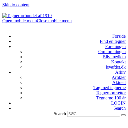
Skip to content
Open mobile menu
Close mobile menu
Forside
Find en tegner
Foreningen
Om foreningen
Bliv medlem
Kontakt
levafdet.dk
Arkiv
Artikler
Aktuelt
Tag med tegnerne
Tegnerportrætter
Tegnerne 100 år
LOGIN
Search
Search