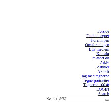
Forside
Find en tegner
Foreningen
Om foreningen
Bliv medlem
Kontakt
levafdet.dk
Arkiv
Artikler
Aktuelt
Tag med tegnerne
Tegnerportrætter
Tegnerne 100 år
LOGIN
Search
Search