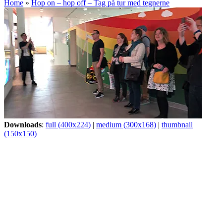
Home
»
Hop on – hop off – Tag på tur med tegnerne
Downloads
:
full (400x224)
|
medium (300x168)
|
thumbnail
(150x150)