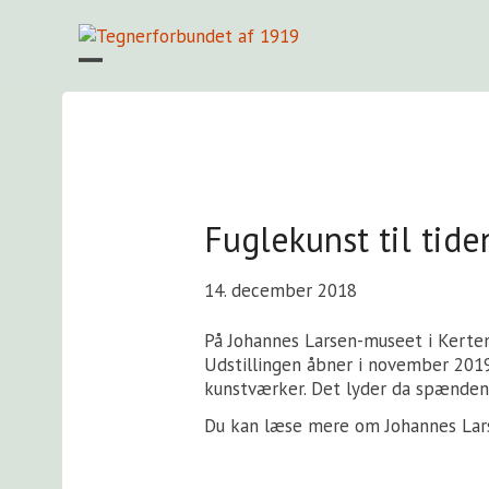
Skip
to
content
Open
Close
mobile
mobile
menu
menu
Fuglekunst til tide
14. december 2018
På Johannes Larsen-museet i Kertem
Udstillingen åbner i november 2019,
kunstværker. Det lyder da spænden
Du kan læse mere om Johannes Lars