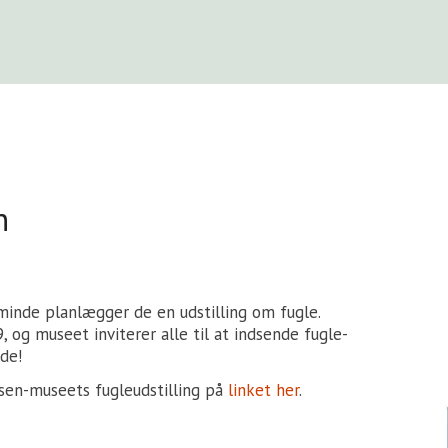
n
inde planlægger de en udstilling om fugle.
 og museet inviterer alle til at indsende fugle-
de!
en-museets fugleudstilling på
linket her
.