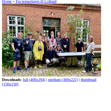
Home
»
Fra tegnerturen til Lolland
Downloads
:
full (400x294)
|
medium (300x221)
|
thumbnail
(150x150)