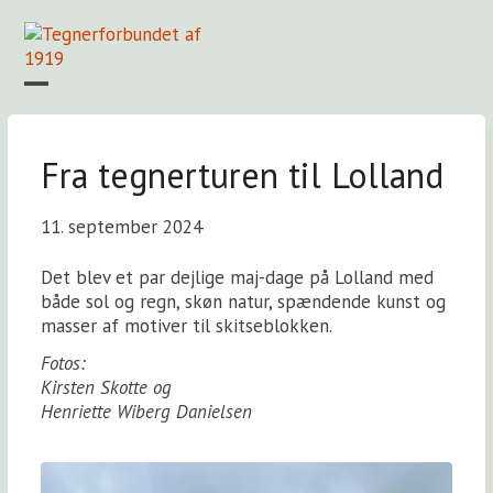
Skip
to
content
Open
Close
mobile
mobile
Forside
Find en tegner
Foreningen
Arkiv
LOGIN
menu
menu
Fra tegnerturen til Lolland
11. september 2024
Det blev et par dejlige maj-dage på Lolland med
både sol og regn, skøn natur, spændende kunst og
masser af motiver til skitseblokken.
Fotos:
Kirsten Skotte og
Henriette Wiberg Danielsen