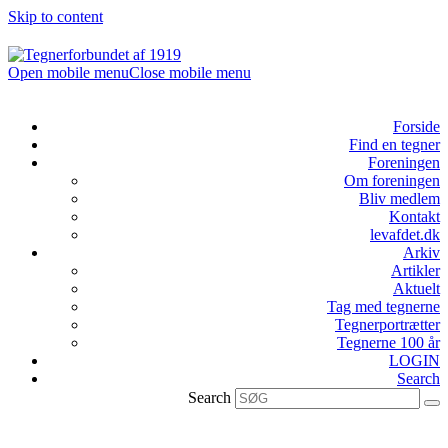
Skip to content
Open mobile menu
Close mobile menu
Forside
Find en tegner
Foreningen
Om foreningen
Bliv medlem
Kontakt
levafdet.dk
Arkiv
Artikler
Aktuelt
Tag med tegnerne
Tegnerportrætter
Tegnerne 100 år
LOGIN
Search
Search