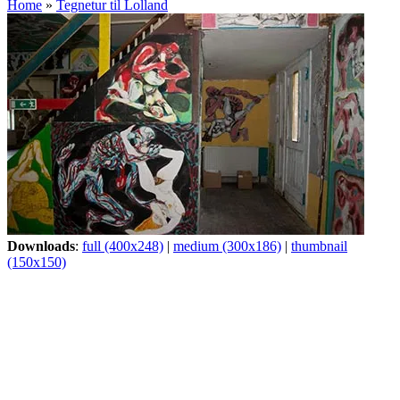
Home
»
Tegnetur til Lolland
Downloads
:
full (400x248)
|
medium (300x186)
|
thumbnail
(150x150)