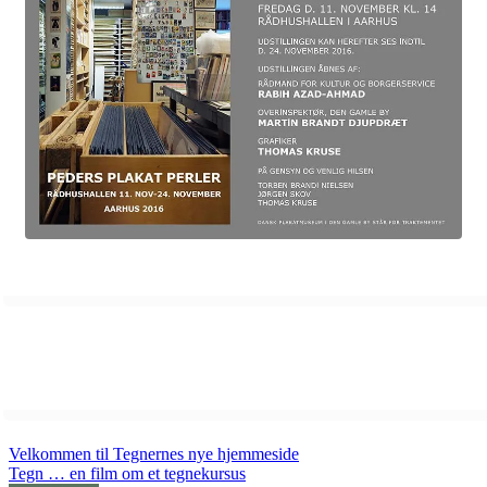
Velkommen til Tegnernes nye hjemmeside
Tegn … en film om et tegnekursus