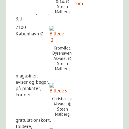
& Co. ©
steenmalberg@gmail.com
Steen
Malberg
Halsskovgade 1,
3.th.
2100
København Ø
Kronvildt,
Dyrehaven.
Mine
Akvarel ©
illustrationer er
Steen
Malberg
anvendt i
magasiner,
aviser og bøger,
på plakater,
kopper,
Christiansø.
tekstiler,
Akvarel ©
magneter,
Steen
nøgleringe,
Malberg
gratulationskort,
foldere,