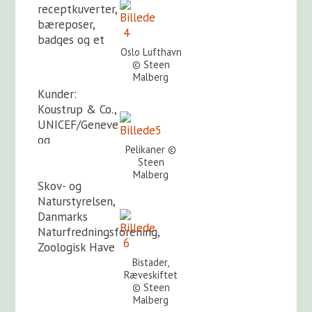
receptkuverter,
bæreposer,
badges og et
Oslo Lufthavn
enkelt
© Steen
julemærke.
Malberg
Kunder:
Koustrup & Co.,
UNICEF/Geneve
og
Pelikaner ©
Danmark, Dansk
Steen
Røde Kors,
Malberg
Skov- og
Naturstyrelsen,
Danmarks
Naturfredningsforening,
Zoologisk Have
København,
Bistader,
Ræveskiftet
Danida, Irma
© Steen
m.fl.
Malberg