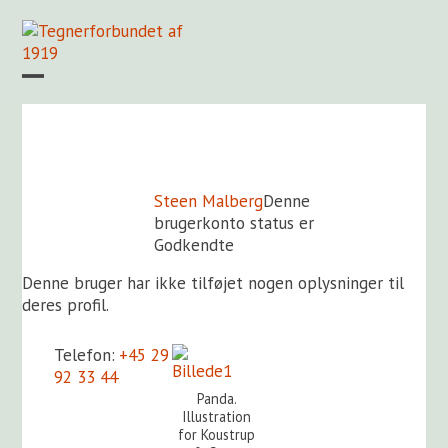
Skip
to
content
Open
Close
mobile
mobile
Forside
Find en tegner
Foreningen
Arkiv
LOGIN
menu
menu
Steen Malberg
Denne
brugerkonto status er
Godkendte
Denne bruger har ikke tilføjet nogen oplysninger til
deres profil.
+45 29
92 33 44
Panda.
http://steen-
Illustration
malberg.dk
for Koustrup