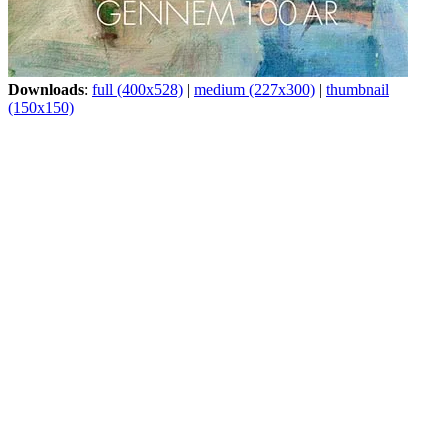
Downloads
:
full (400x528)
|
medium (227x300)
|
thumbnail
(150x150)