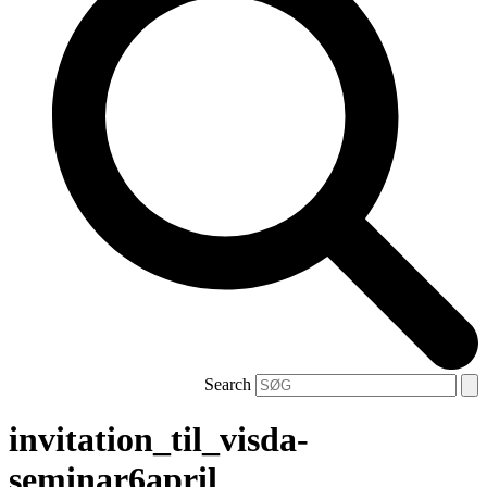
Search
invitation_til_visda-
seminar6april