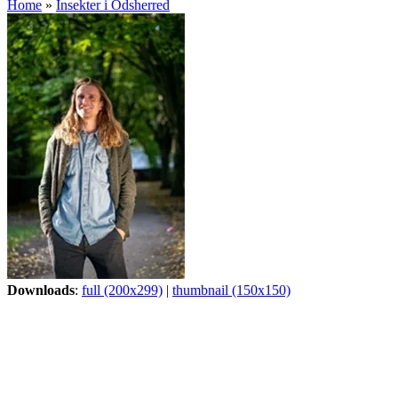
Home
»
Insekter i Odsherred
Downloads
:
full (200x299)
|
thumbnail (150x150)