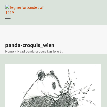
Skip
to
content
Open
Close
mobile
mobile
Forside
Find en tegner
Foreningen
Arkiv
LOGIN
menu
menu
panda-croquis_wien
Home
»
Hvad panda-croquis kan føre til