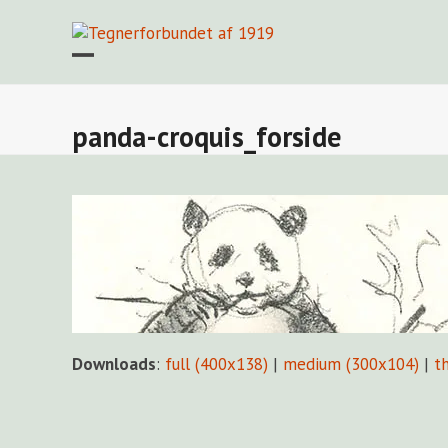
Skip
to
content
Open
Close
mobile
mobile
menu
menu
panda-croquis_forside
Downloads
:
full (400x138)
|
medium (300x104)
|
t