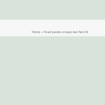
ide
Find en tegner
Foreningen
Arkiv
LOGIN
Home
»
Hvad panda-croquis kan føre til