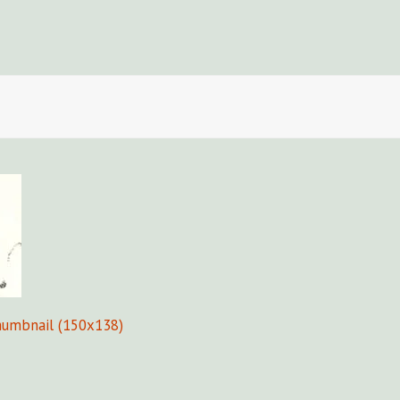
Fors
humbnail (150x138)