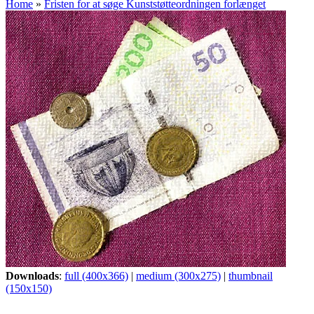
Home
»
Fristen for at søge Kunststøtteordningen forlænget
Downloads
:
full (400x366)
|
medium (300x275)
|
thumbnail
(150x150)