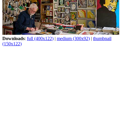
Downloads
:
full (400x122)
|
medium (300x92)
|
thumbnail
(150x122)