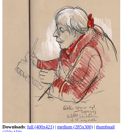
Downloads
:
full (400x421)
|
medium (285x300)
|
thumbnail