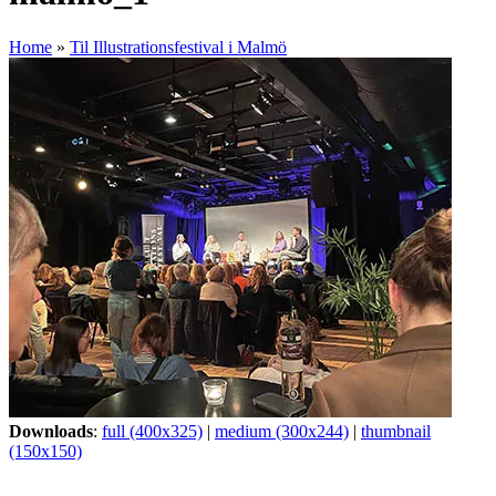
Home
»
Til Illustrationsfestival i Malmö
Downloads
:
full (400x325)
|
medium (300x244)
|
thumbnail
(150x150)