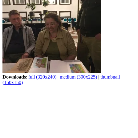
Downloads
:
full (320x240)
|
medium (300x225)
|
thumbnail
(150x150)