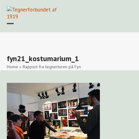
Skip
to
content
Open
Close
mobile
mobile
Forside
Find en tegner
Foreningen
Arkiv
LOGIN
menu
menu
fyn21_kostumarium_1
Home
»
Rapport fra tegnerturen på Fyn