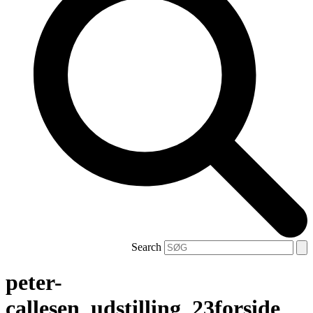
Search
peter-
callesen_udstilling_23forside