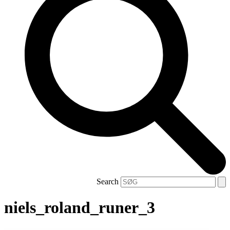
Search
niels_roland_runer_3