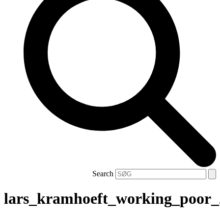
Search
lars_kramhoeft_working_poor_